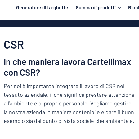
tenuto principale
Generatore di targhette
Gamma di prodotti
Rich
azione della targhetta
Materiale
Targhette di 
Torna
Targhe in all
Porta e cassetta postale
al
CSR
menu
Targhe in PV
Per la casa
Più
Targhe in all
In che maniera lavora Cartellimax
Traffico e veicoli
popolari
come le targ
con CSR?
smaltate
Materiale
Targhette identificative
Porta
e
Targhe in ple
Per noi è importante integrare il lavoro di CSR nel
Adesivi
cassetta
Per
tessuto aziendale, il che significa prestare attenzione
Targhe in ott
postale
Targhette per animali
la
all’ambiente e al proprio personale. Vogliamo gestire
Targhe magn
Traffico
casa
Targhette per bambini
la nostra azienda in maniera sostenibile e dare il buon
e
Targhe in leg
esempio sia dal punto di vista sociale che ambientale.
veicoli
Targhette
Targhette acc
identificative