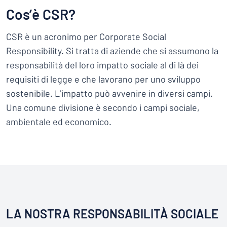
Visualizza tutte le categorie
Cos’è CSR?
Richiedi
un
CSR è un acronimo per Corporate Social
preventivo
Responsibility. Si tratta di aziende che si assumono la
Login
trovi quello che stai cercando?
Avvia la progettazione della targh
responsabilità del loro impatto sociale al di là dei
Servizio
requisiti di legge e che lavorano per uno sviluppo
clienti
sostenibile. L’impatto può avvenire in diversi campi.
Privato
/
Azienda
Una comune divisione è secondo i campi sociale,
ambientale ed economico.
LA NOSTRA RESPONSABILITÀ SOCIALE