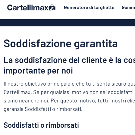
tenuto principale
Generatore di targhette
Gamma
azione della targhetta
Materiale
Targhette di 
Torna
Targhe in all
Porta e cassetta postale
al
Soddisfazione garantita
menu
Targhe in PV
Per la casa
Più
Targhe in all
La soddisfazione del cliente è la co
Traffico e veicoli
popolari
come le targ
importante per noi
smaltate
Materiale
Targhette identificative
Porta
e
Targhe in ple
Il nostro obiettivo principale è che tu ti senta sicuro q
Adesivi
cassetta
Per
Cartellimax. Se per qualsiasi motivo non sei soddisfatti 
Targhe in ott
postale
Targhette per animali
la
siamo neanche noi. Per questo motivo, tutti i nostri clie
Targhe magn
Traffico
casa
Targhette per bambini
garanzia Soddisfatti o rimborsati.
e
Targhe in leg
veicoli
Targhette
Soddisfatti o rimborsati
Targhette acc
identificative