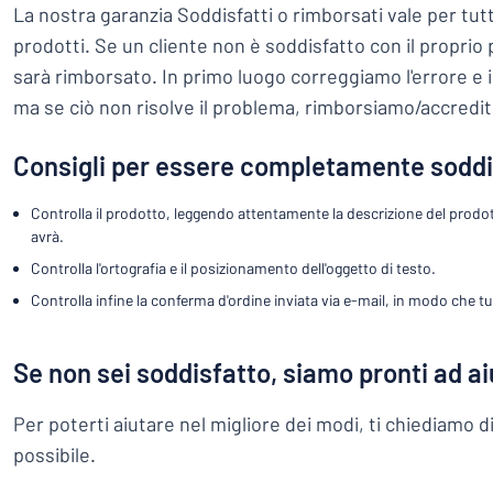
Visualizza tutte le categorie
La nostra garanzia Soddisfatti o rimborsati vale per tu
prodotti. Se un cliente non è soddisfatto con il proprio
Richiedi
un
sarà rimborsato. In primo luogo correggiamo l'errore e 
preventivo
ma se ciò non risolve il problema, rimborsiamo/accredit
Login
Non trovi quello che 
Servizio
Consigli per essere completamente soddi
clienti
Controlla il prodotto, leggendo attentamente la descrizione del prodott
Privato
/
Azienda
avrà.
Controlla l'ortografia e il posizionamento dell'oggetto di testo.
Controlla infine la conferma d'ordine inviata via e-mail, in modo che tu
Se non sei soddisfatto, siamo pronti ad ai
Per poterti aiutare nel migliore dei modi, ti chiediamo di
possibile.