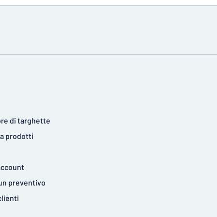
re di targhette
a prodotti
account
 un preventivo
clienti