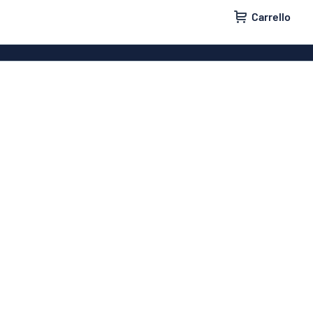
Carrello
per case
Targhette per porte
ivi
Targhette per cassette postali
ntificative
Targhette citofono
cità no grazie
Cartelli di parcheggio