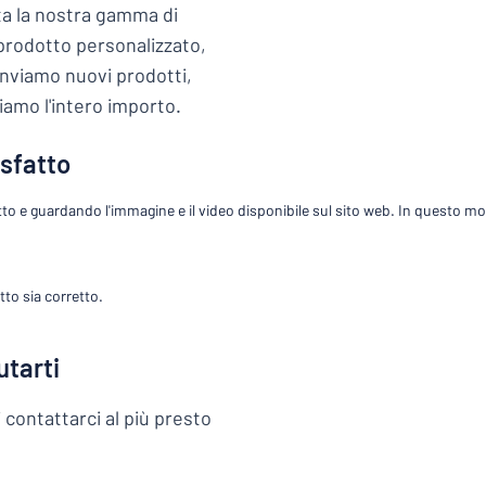
tta la nostra gamma di
 prodotto personalizzato,
inviamo nuovi prodotti,
iamo l'intero importo.
stai cercando?
Avvia la progettazione della targhetta
sfatto
o e guardando l'immagine e il video disponibile sul sito web. In questo modo
tto sia corretto.
utarti
 contattarci al più presto