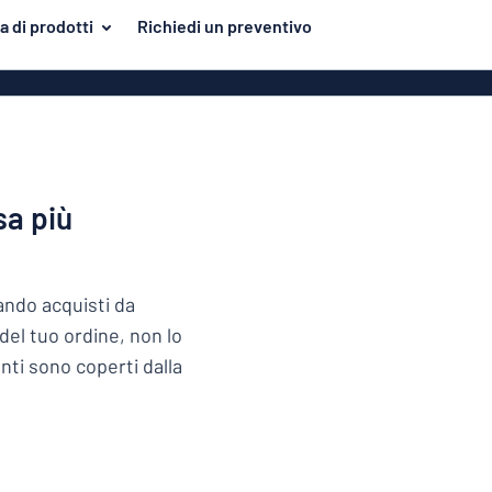
 di prodotti
Richiedi un preventivo
plastica
Targhette incise
Più popolari
uminio
Cartelloni
Targhette 
C
Adesivi
uminio
Striscioni
sa più
he
Roll up
Ades
xiglass
uando acquisti da
del tuo ordine, non lo
one
nti sono coperti dalla
Targhette ide
etiche
no
iaio inox
Targhette pubbli