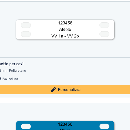
hette per cavi
12 mm, Poliuretano
6
IVA inclusa
Personalizza