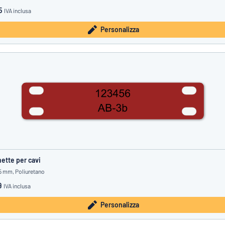
5
IVA inclusa
Personalizza
hette per cavi
15 mm, Poliuretano
9
IVA inclusa
Personalizza