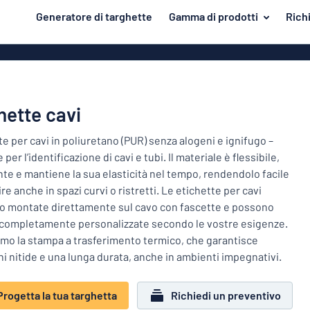
tenuto principale
Generatore di targhette
Gamma di prodotti
Rich
azione della targhetta
Materiale
Targhette di 
Torna
Targhe in all
Porta e cassetta postale
al
menu
Targhe in PV
Per la casa
hette cavi
Più
Targhe in all
Traffico e veicoli
popolari
e per cavi in poliuretano (PUR) senza alogeni e ignifugo –
come le targ
 per l’identificazione di cavi e tubi. Il materiale è flessibile,
smaltate
Materiale
Targhette identificative
Porta
nte e mantiene la sua elasticità nel tempo, rendendolo facile
e
Targhe in ple
re anche in spazi curvi o ristretti. Le etichette per cavi
Adesivi
cassetta
Per
 montate direttamente sul cavo con fascette e possono
Targhe in ott
postale
Targhette per animali
la
completamente personalizzate secondo le vostre esigenze.
Targhe magn
Traffico
casa
iamo la stampa a trasferimento termico, che garantisce
Targhette per bambini
e
i nitide e una lunga durata, anche in ambienti impegnativi.
Targhe in leg
veicoli
Targhette
Targhette acc
identificative
Progetta la tua targhetta
Richiedi un preventivo