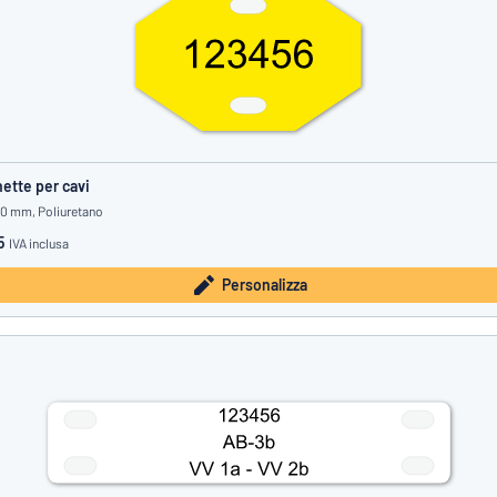
hette per cavi
20 mm, Poliuretano
5
IVA inclusa
Personalizza