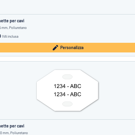
hette per cavi
15 mm, Poliuretano
9
IVA inclusa
Personalizza
hette per cavi
20 mm, Poliuretano