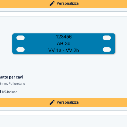
Personalizza
hette per cavi
15 mm, Poliuretano
9
IVA inclusa
Personalizza