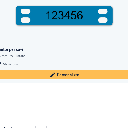
hette per cavi
12 mm, Poliuretano
6
IVA inclusa
Personalizza