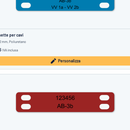
hette per cavi
12 mm, Poliuretano
6
IVA inclusa
Personalizza