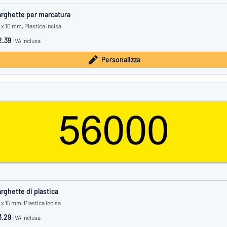
rghette per marcatura
 x 10 mm, Plastica incisa
2.39
IVA inclusa
Personalizza
rghette di plastica
 x 15 mm, Plastica incisa
3.29
IVA inclusa