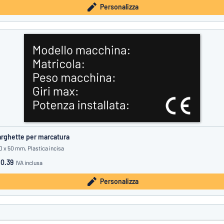
Personalizza
rghette per marcatura
0 x 50 mm, Plastica incisa
0.39
IVA inclusa
Personalizza