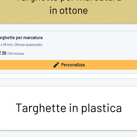
rghette per marcatura
 x 18 mm, Ottone spazzolato
.39
IVA inclusa
Personalizza