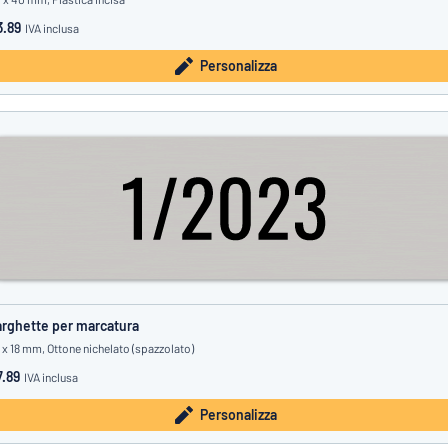
3.89
IVA inclusa
Personalizza
rghette per marcatura
 x 18 mm, Ottone nichelato (spazzolato)
.89
IVA inclusa
Personalizza