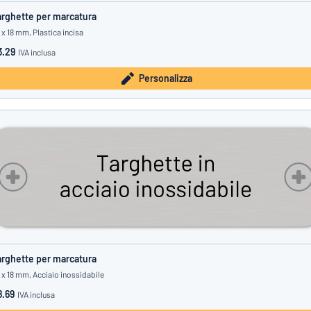
rghette per marcatura
 x 18 mm, Plastica incisa
3.29
IVA inclusa
Personalizza
rghette per marcatura
 x 18 mm, Acciaio inossidabile
8.69
IVA inclusa