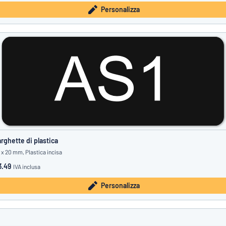
Personalizza
rghette di plastica
 x 20 mm, Plastica incisa
3.49
IVA inclusa
Personalizza