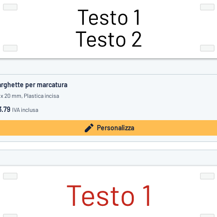
rghette per marcatura
 x 20 mm, Plastica incisa
3.79
IVA inclusa
Personalizza