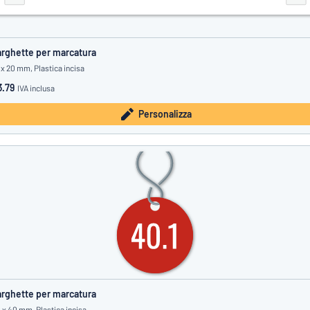
rghette per marcatura
 x 20 mm, Plastica incisa
3.79
IVA inclusa
Personalizza
rghette per marcatura
 x 40 mm, Plastica incisa