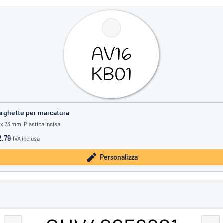
rghette per marcatura
 x 23 mm, Plastica incisa
2.79
IVA inclusa
Personalizza