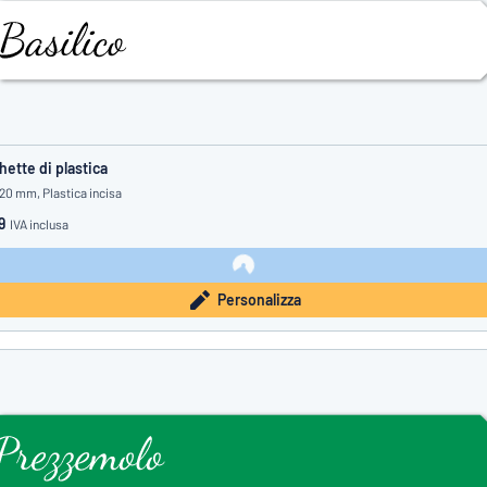
hette di plastica
 20 mm, Plastica incisa
9
IVA inclusa
Personalizza