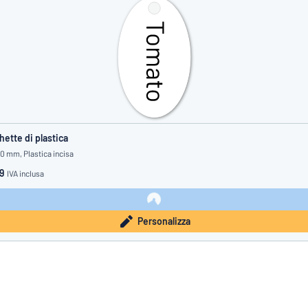
hette di plastica
50 mm, Plastica incisa
9
IVA inclusa
Personalizza