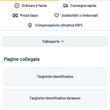
Visualizza tutte le categorie
Ordinare è facile
Consegna rapida
Richiedi
Prezzi bassi
Soddisfatti o rimborsati
un
preventivo
Compensazione climatica 100%
Login
trovi quello che stai cercando?
Avvia la progettazione della targh
Servizio
clienti
Categorie
Privato
/
Azienda
Pagine collegate
Targhette identificative
Targhette identificative da lavoro