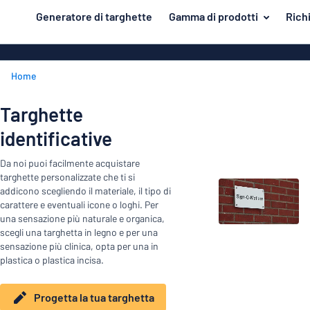
tenuto principale
Generatore di targhette
Gamma di prodotti
Rich
azione della targhetta
Materiale
Targhette di 
Torna
Home
Targhe in all
Porta e cassetta postale
al
menu
Targhe in PV
Per la casa
Targhette
Più
Targhe in all
identificative
Traffico e veicoli
popolari
come le targ
smaltate
Materiale
Targhette identificative
Da noi puoi facilmente acquistare
Porta
targhette personalizzate che ti si
e
Targhe in ple
Adesivi
addicono scegliendo il materiale, il tipo di
cassetta
carattere e eventuali icone o loghi. Per
Per
Targhe in ott
postale
Targhette per animali
una sensazione più naturale e organica,
la
scegli una targhetta in legno e per una
Targhe magn
Traffico
casa
Targhette per bambini
sensazione più clinica, opta per una in
e
Targhe in leg
plastica o plastica incisa.
veicoli
Targhette
Targhette acc
identificative
Progetta la tua targhetta