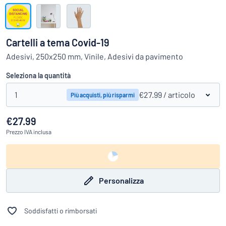
Visualizza tutte le categorie
Richiedi
un
Cartelli a tema Covid-19
preventivo
Login
Adesivi, 250x250 mm, Vinile, Adesivi da pavimento
trovi quello che stai cercando?
Avvia la progettazione della targh
Servizio
Seleziona la quantità
clienti
1
€27.99
/ articolo
Più acquisti, più risparmi
Privato
/
Azienda
€27.99
Prezzo
IVA inclusa
Personalizza
Soddisfatti o rimborsati