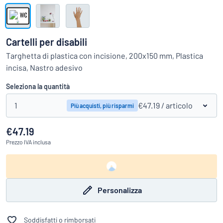
Visualizza tutte le categorie
Richiedi
un
Cartelli per disabili
preventivo
Login
Targhetta di plastica con incisione, 200x150 mm, Plastica
trovi quello che stai cercando?
Avvia la progettazione della targh
incisa, Nastro adesivo
Servizio
clienti
Seleziona la quantità
Privato
/
Azienda
1
€47.19
/ articolo
Più acquisti, più risparmi
€47.19
Prezzo
IVA inclusa
Personalizza
Soddisfatti o rimborsati