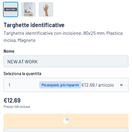
Visualizza tutte le categorie
Richiedi
un
Targhette identificative
preventivo
Login
Targhette identificative con incisione, 80x25 mm, Plastica
trovi quello che stai cercando?
Avvia la progettazione della targh
incisa, Magnete
Servizio
clienti
Nome
Privato
/
Azienda
Seleziona la quantità
1
€12.69
/ articolo
Più acquisti, più risparmi
€12.69
Prezzo
IVA inclusa