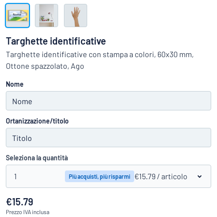
Visualizza tutte le categorie
Richiedi
un
Targhette identificative
preventivo
Login
Targhette identificative con stampa a colori, 60x30 mm,
trovi quello che stai cercando?
Avvia la progettazione della targh
Ottone spazzolato, Ago
Servizio
clienti
Nome
Privato
/
Azienda
Ortanizzazione/titolo
Seleziona la quantità
1
€15.79
/ articolo
Più acquisti, più risparmi
€15.79
Prezzo
IVA inclusa