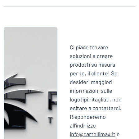
Visualizza tutte le categorie
Richiedi
un
preventivo
Login
trovi quello che stai cercando?
Avvia la progettazione della targh
Servizio
Ci piace trovare
clienti
soluzioni e creare
Privato
/
Azienda
prodotti su misura
per te, il cliente! Se
desideri maggiori
informazioni sulle
logotipi ritagliati, non
esitare a contattarci.
Risponderemo
all'indirizzo
info@cartellimax.it
e