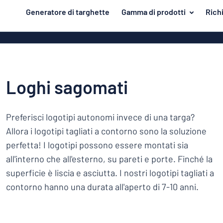
tenuto principale
Generatore di targhette
Gamma di prodotti
Rich
azione della targhetta
Materiale
Targhette di 
Torna
Targhe in all
Porta e cassetta postale
al
menu
Targhe in PV
Per la casa
Loghi sagomati
Più
Targhe in all
Traffico e veicoli
popolari
come le targ
smaltate
Preferisci logotipi autonomi invece di una targa?
Materiale
Targhette identificative
Porta
Allora i logotipi tagliati a contorno sono la soluzione
e
Targhe in ple
Adesivi
perfetta! I logotipi possono essere montati sia
cassetta
Per
Targhe in ott
postale
Targhette per animali
all'interno che all'esterno, su pareti e porte. Finché la
la
Targhe magn
Traffico
superficie è liscia e asciutta. I nostri logotipi tagliati a
casa
Targhette per bambini
e
contorno hanno una durata all'aperto di 7-10 anni.
Targhe in leg
veicoli
Targhette
Targhette acc
identificative