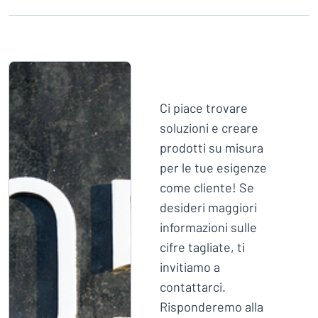
Visualizza tutte le categorie
Richiedi
un
preventivo
Login
trovi quello che stai cercando?
Avvia la progettazione della targh
Servizio
Ci piace trovare
clienti
soluzioni e creare
Privato
/
Azienda
prodotti su misura
per le tue esigenze
come cliente! Se
desideri maggiori
informazioni sulle
cifre tagliate, ti
invitiamo a
contattarci.
Risponderemo alla