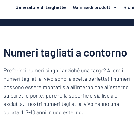
tenuto principale
Generatore di targhette
Gamma di prodotti
Rich
azione della targhetta
Materiale
Targhette di 
Torna
Targhe in all
Porta e cassetta postale
al
menu
Targhe in PV
Per la casa
Numeri tagliati a contorno
Più
Targhe in all
Traffico e veicoli
popolari
come le targ
smaltate
Preferisci numeri singoli anziché una targa? Allora i
Materiale
Targhette identificative
Porta
numeri tagliati al vivo sono la scelta perfetta! I numeri
e
Targhe in ple
Adesivi
possono essere montati sia all'interno che all'esterno
cassetta
Per
Targhe in ott
postale
Targhette per animali
su pareti o porte, purché la superficie sia liscia e
la
Targhe magn
Traffico
asciutta. I nostri numeri tagliati al vivo hanno una
casa
Targhette per bambini
e
durata di 7-10 anni in uso esterno.
Targhe in leg
veicoli
Targhette
Targhette acc
identificative