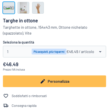
Visualizza tutte le categorie
Richiedi
un
Targhe in ottone
preventivo
Login
Targhette in ottone, 154x43 mm, Ottone nichelato
trovi quello che stai cercando?
Avvia la progettazione della targh
(spazzolato), Vite
Servizio
clienti
Seleziona la quantità
Privato
/
Azienda
1
€46.49
/ articolo
Più acquisti, più risparmi
€46.49
Prezzo
IVA inclusa
Personalizza
Soddisfatti o rimborsati
Consegna rapida