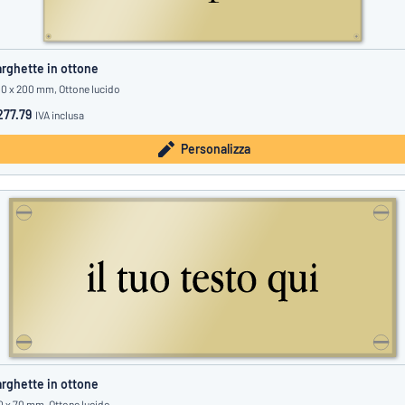
rghette in ottone
0 x 200 mm, Ottone lucido
277.79
IVA inclusa
Personalizza
rghette in ottone
0 x 70 mm, Ottone lucido