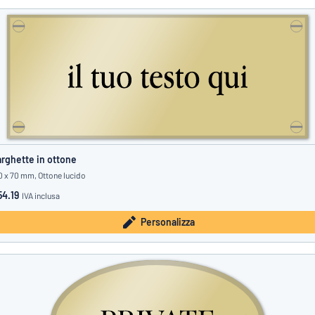
rghette in ottone
0 x 70 mm, Ottone lucido
4.19
IVA inclusa
Personalizza