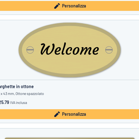
Personalizza
rghette in ottone
 x 43 mm, Ottone spazzolato
25.79
IVA inclusa
Personalizza